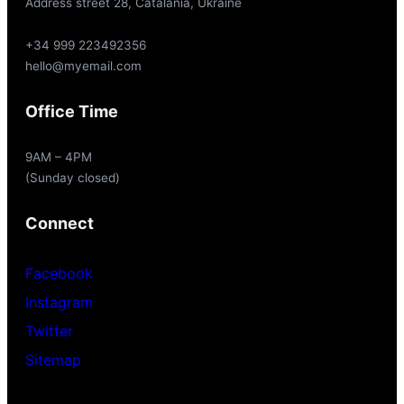
Address street 28, Catalania, Ukraine
+34 999 223492356
hello@myemail.com
Office Time
9AM – 4PM
(Sunday closed)
Connect
Facebook
Instagram
Twitter
Sitemap