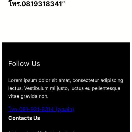
โทร.0819318341”
Follow Us
Lorem ipsum dolor sit amet, consectetur adipiscing
lectus. Vestibulum mi justo, luctus eu pellentesque
vitae gravida non.
โทร.081-931-8314 (คุณจ๋า)
Contacts Us