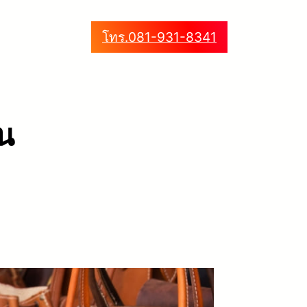
โทร.081-931-8341
หน