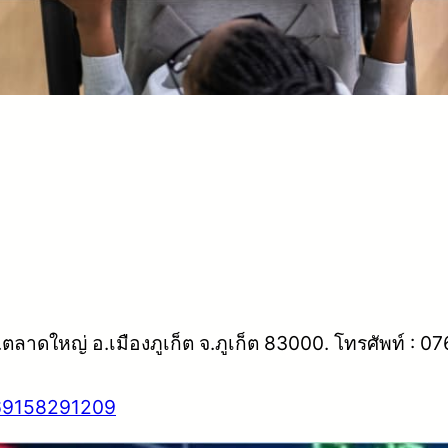
ตลาดใหญ่ อ.เมืองภูเก็ต จ.ภูเก็ต 83000. โทรศัพท์ : 0
69158291209