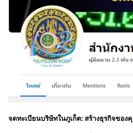
จดทะเบียนบริษัทในภูเก็ต: สร้างธุรกิจของค