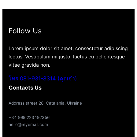
Follow Us
Lorem ipsum dolor sit amet, consectetur adipiscing
lectus. Vestibulum mi justo, luctus eu pellentesque
vitae gravida non.
โทร.081-931-8314 (คุณจ๋า)
Contacts Us
Address street 28, Catalania, Ukraine
+34 999 223492356
hello@myemail.com