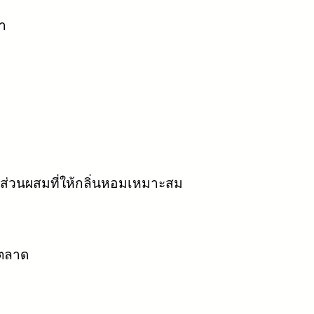
า
มส่วนผสมที่ให้กลิ่นหอมเหมาะสม
นตลาด