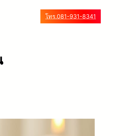
โทร.081-931-8341
น