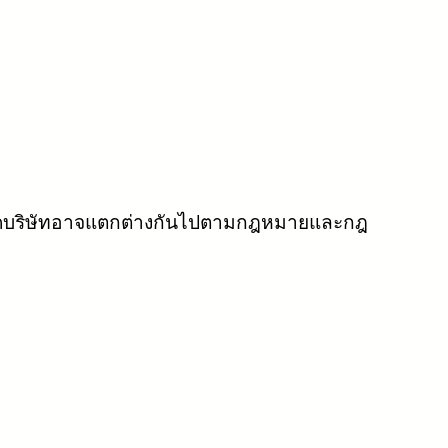
พื่อจดบริษัทอาจแตกต่างกันไปตามกฎหมายและกฎ