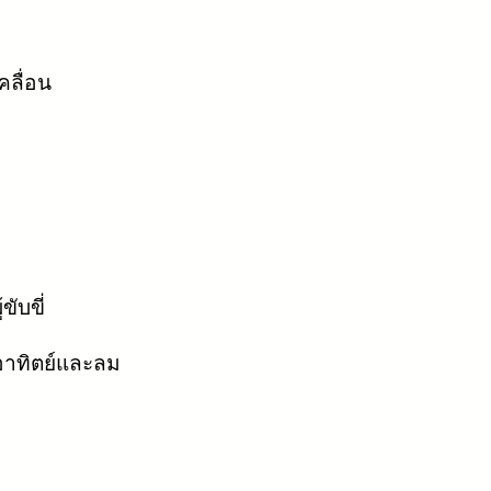
คลื่อน
ับขี่
งอาทิตย์และลม