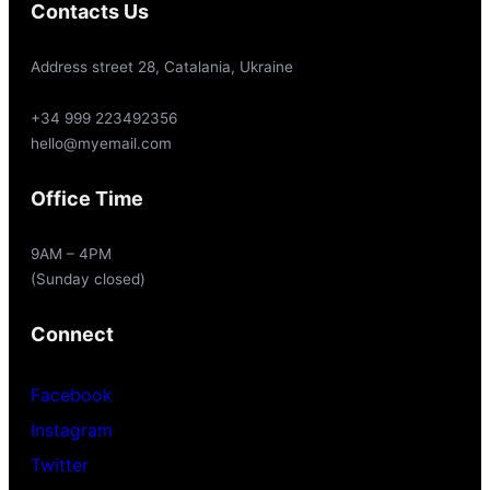
Contacts Us
Address street 28, Catalania, Ukraine
+34 999 223492356
hello@myemail.com
Office Time
9AM – 4PM
(Sunday closed)
Connect
Facebook
Instagram
Twitter