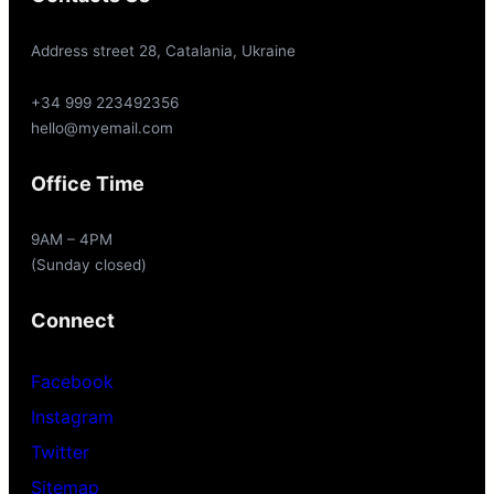
Address street 28, Catalania, Ukraine
+34 999 223492356
hello@myemail.com
Office Time
9AM – 4PM
(Sunday closed)
Connect
Facebook
Instagram
Twitter
Sitemap