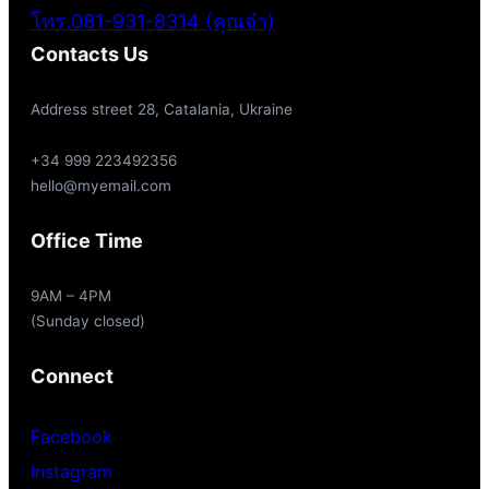
โทร.081-931-8314 (คุณจ๋า)
Contacts Us
Address street 28, Catalania, Ukraine
+34 999 223492356
hello@myemail.com
Office Time
9AM – 4PM
(Sunday closed)
Connect
Facebook
Instagram