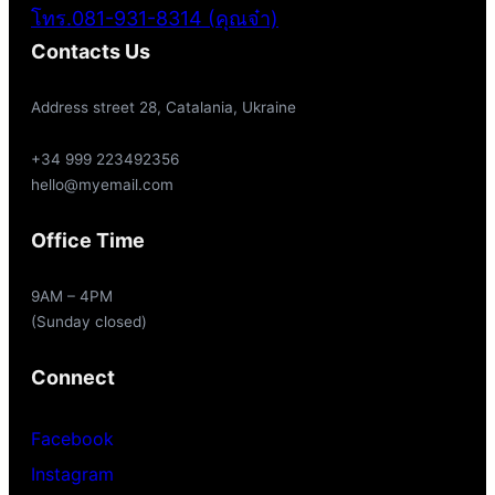
โทร.081-931-8314 (คุณจ๋า)
Contacts Us
Address street 28, Catalania, Ukraine
+34 999 223492356
hello@myemail.com
Office Time
9AM – 4PM
(Sunday closed)
Connect
Facebook
Instagram