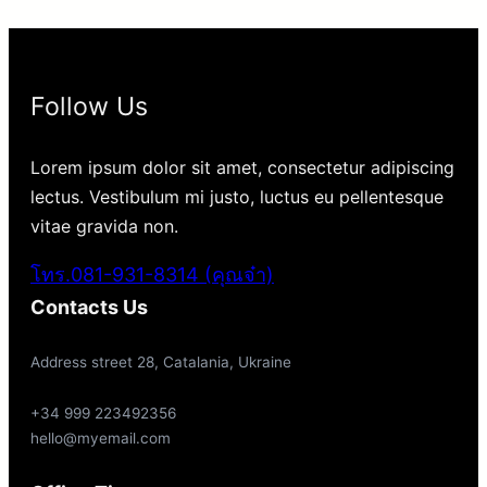
Follow Us
Lorem ipsum dolor sit amet, consectetur adipiscing
lectus. Vestibulum mi justo, luctus eu pellentesque
vitae gravida non.
โทร.081-931-8314 (คุณจ๋า)
Contacts Us
Address street 28, Catalania, Ukraine
+34 999 223492356
hello@myemail.com