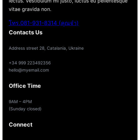
lectus. Vestibulum mi justo, luctus eu pellentesque
vitae gravida non.
โทร.081-931-8314 (คุณจ๋า)
Contacts Us
Address street 28, Catalania, Ukraine
+34 999 223492356
hello@myemail.com
Office Time
9AM – 4PM
(Sunday closed)
Connect