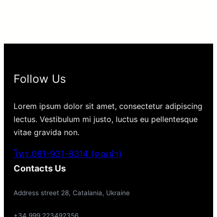
Follow Us
Lorem ipsum dolor sit amet, consectetur adipiscing
lectus. Vestibulum mi justo, luctus eu pellentesque
vitae gravida non.
โทร.081-931-8314 (คุณจ๋า)
Contacts Us
Address street 28, Catalania, Ukraine
+34 999 223492356