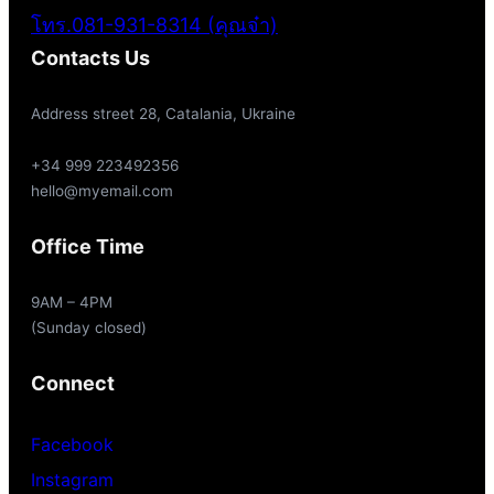
โทร.081-931-8314 (คุณจ๋า)
Contacts Us
Address street 28, Catalania, Ukraine
+34 999 223492356
hello@myemail.com
Office Time
9AM – 4PM
(Sunday closed)
Connect
Facebook
Instagram