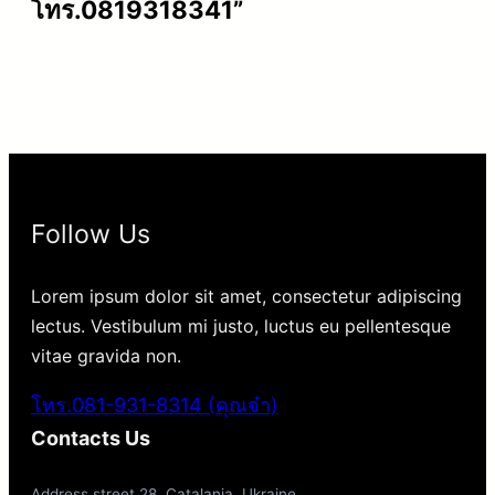
โทร.0819318341”
Follow Us
Lorem ipsum dolor sit amet, consectetur adipiscing
lectus. Vestibulum mi justo, luctus eu pellentesque
vitae gravida non.
โทร.081-931-8314 (คุณจ๋า)
Contacts Us
Address street 28, Catalania, Ukraine