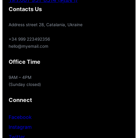
Contacts Us
Address street 28, Catalania, Ukraine
+34 999 223492356
hello@myemail.com
Office Time
9AM – 4PM
(Sunday closed)
Connect
Facebook
Instagram
Twitter