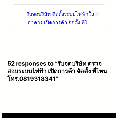
โทร.0819318341
»
รับจดบริษัท ติดตั้งระบบไฟฟ้าใน
อาคาร เปิดการค้า จัดตั้ง ที่ไหน
โทร.0819318341
52 responses to “รับจดบริษัท ตรวจ
สอบระบบไฟฟ้า เปิดการค้า จัดตั้ง ที่ไหน
โทร.0819318341”