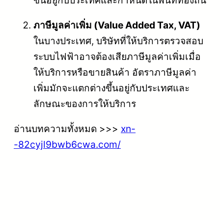
ภาษีมูลค่าเพิ่ม (Value Added Tax, VAT)
ในบางประเทศ, บริษัทที่ให้บริการตรวจสอบ
ระบบไฟฟ้าอาจต้องเสียภาษีมูลค่าเพิ่มเมื่อ
ให้บริการหรือขายสินค้า อัตราภาษีมูลค่า
เพิ่มมักจะแตกต่างขึ้นอยู่กับประเทศและ
ลักษณะของการให้บริการ
อ่านบทความทั้งหมด >>>
xn-
-82cyjl9bwb6cwa.com/