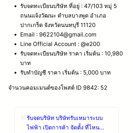
รับจดทะเบียนบริษัท ที่อยู่ : 47/103 หมู่ 5
ถนนแจ้งวัฒนะ ตำบลบางพูด อำเภอ
ปากเกร็ด จังหวัดนนทบุรี 11120
Email : 9622104@gmail.com
Line Official Account : @e200
รับจดทะเบียนบริษัท ราคา เริ่มต้น : 10,980
บาท
รับทำบัญชี ราคา เริ่มต้น : 5,000 บาท
จำนวนคอมเมนต์ของโพสต์ ID 9842: 52
«
รับจดบริษัท บริษัทรับเหมาระบบ
ไฟฟ้า เปิดการค้า จัดตั้ง ที่ไหน