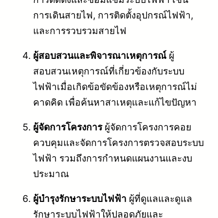
การเดินสายไฟ, การติดตั้งอุปกรณ์ไฟฟ้า,
และการรวบรวมสายไฟ
ผู้สอบสวนและพิจารณาเหตุการณ์
ผู้
สอบสวนเหตุการณ์ที่เกี่ยวข้องกับระบบ
ไฟฟ้าเมื่อเกิดข้อขัดข้องหรือเหตุการณ์ไม่
คาดคิด เพื่อค้นหาสาเหตุและแก้ไขปัญหา
ผู้จัดการโครงการ
ผู้จัดการโครงการคอย
ควบคุมและจัดการโครงการตรวจสอบระบบ
ไฟฟ้า รวมถึงการกำหนดแผนงานและงบ
ประมาณ
ผู้บำรุงรักษาระบบไฟฟ้า
ผู้ที่ดูแลและดูแล
รักษาระบบไฟฟ้าให้ปลอดภัยและ