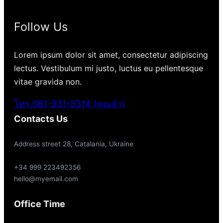
Follow Us
Lorem ipsum dolor sit amet, consectetur adipiscing
lectus. Vestibulum mi justo, luctus eu pellentesque
vitae gravida non.
โทร.081-931-8314 (คุณจ๋า)
Contacts Us
Address street 28, Catalania, Ukraine
+34 999 223492356
hello@myemail.com
Office Time