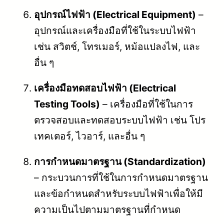
อุปกรณ์ไฟฟ้า (Electrical Equipment)
–
อุปกรณ์และเครื่องมือที่ใช้ในระบบไฟฟ้า
เช่น สวิตช์, โทรเมอร์, หม้อแปลงไฟ, และ
อื่น ๆ
เครื่องมือทดสอบไฟฟ้า (Electrical
Testing Tools)
– เครื่องมือที่ใช้ในการ
ตรวจสอบและทดสอบระบบไฟฟ้า เช่น โปร
เทคเตอร์, ไวอาร์, และอื่น ๆ
การกำหนดมาตรฐาน (Standardization)
– กระบวนการที่ใช้ในการกำหนดมาตรฐาน
และข้อกำหนดสำหรับระบบไฟฟ้าเพื่อให้มี
ความเป็นไปตามมาตรฐานที่กำหนด