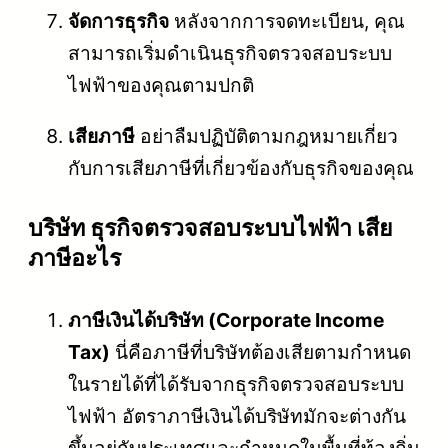
จัดการธุรกิจ
หลังจากการจดทะเบียน, คุณ
สามารถเริ่มดำเนินธุรกิจตรวจสอบระบบ
ไฟฟ้าของคุณตามปกติ
เสียภาษี
อย่าลืมปฏิบัติตามกฎหมายเกี่ยว
กับการเสียภาษีที่เกี่ยวข้องกับธุรกิจของคุณ
บริษัท ธุรกิจตรวจสอบระบบไฟฟ้า เสีย
ภาษีอะไร
ภาษีเงินได้บริษัท (Corporate Income
Tax)
นี่คือภาษีที่บริษัทต้องเสียตามกำหนด
ในรายได้ที่ได้รับจากธุรกิจตรวจสอบระบบ
ไฟฟ้า อัตราภาษีเงินได้บริษัทมักจะต่างกัน
ขึ้นอยู่กับประเทศและกำหนดในพื้นที่ท้องถิ่น