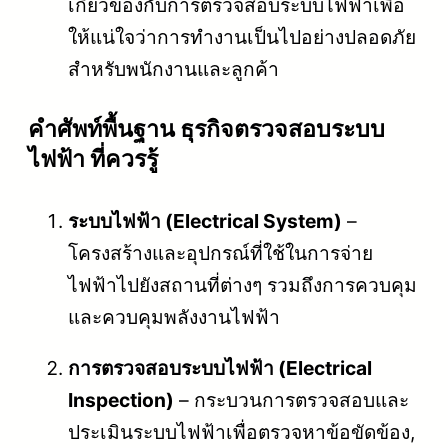
เกี่ยวข้องกับการตรวจสอบระบบไฟฟ้าเพื่อ
ให้แน่ใจว่าการทำงานเป็นไปอย่างปลอดภัย
สำหรับพนักงานและลูกค้า
คําศัพท์พื้นฐาน ธุรกิจตรวจสอบระบบ
ไฟฟ้า ที่ควรรู้
ระบบไฟฟ้า (Electrical System)
–
โครงสร้างและอุปกรณ์ที่ใช้ในการจ่าย
ไฟฟ้าไปยังสถานที่ต่างๆ รวมถึงการควบคุม
และควบคุมพลังงานไฟฟ้า
การตรวจสอบระบบไฟฟ้า (Electrical
Inspection)
– กระบวนการตรวจสอบและ
ประเมินระบบไฟฟ้าเพื่อตรวจหาข้อขัดข้อง,