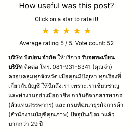
How useful was this post?
Click on a star to rate it!
Average rating
5
/ 5. Vote count:
52
บริษัท ปังปอน จำกัด
ให้บริการ
รับจดทะเบียน
บริษัท
ติดต่อ โทร. 081-931-8341 (คุณจ๋า)
ครอบคลุมทุกจังหวัด เมื่อคุณมีปัญหา ทุกเรื่องที่
เกี่ยวกับบัญชี ให้นึกถึงเรา เพราะเราเชี่ยวชาญ
และทำงานอย่างมืออาชีพ การันตีจากสรรพากร
(ตัวแทนสรรพากร) และ กรมพัฒนาธุรกิจการค้า
(สำนักงานบัญชีคุณภาพ) ปัจจุบันเปิดมาแล้ว
มากกว่า 29 ปี