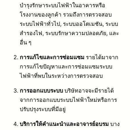
บำรุงรักษาระบบไฟฟ้าในอาคารหรือ
โรงงานของลูกค้า รวมถึงการตรวจสอบ
ระบบไฟฟ้าทั่วไป, ระบบออโตเมชัน, ระบบ
สำรองไฟ, ระบบรักษาความปลอดภัย, และ
อื่น ๆ
การแก้ไขและการซ่อมแซม
รายได้มาจาก
การแก้ไขปัญหาและการซ่อมแซมระบบ
ไฟฟ้าที่พบในระหว่างการตรวจสอบ
การออกแบบระบบ
บริษัทอาจจะมีรายได้
จากการออกแบบระบบไฟฟ้าใหม่หรือการ
ปรับปรุงระบบที่มีอยู่
บริการให้คำแนะนำและอาจารย์อบรม
บาง