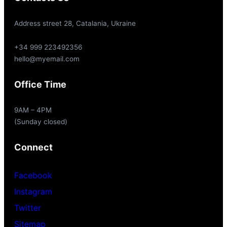
Address street 28, Catalania, Ukraine
+34 999 223492356
hello@myemail.com
Office Time
9AM – 4PM
(Sunday closed)
Connect
Facebook
Instagram
Twitter
Sitemap