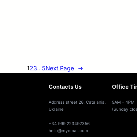
1
2
3
…
5
Next Page
→
Contacts Us
Office T
Address street 28, Catalania,
9AM – 4PM
Ukraine
(Sunday clo
+34 999 223492356
hello@myemail.com