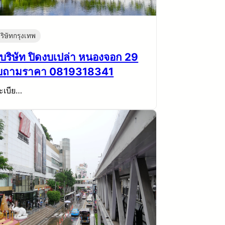
ริษัทกรุงเทพ
บริษัท ปิดงบเปล่า หนองจอก 29
อบถามราคา 0819318341
ะเบีย…