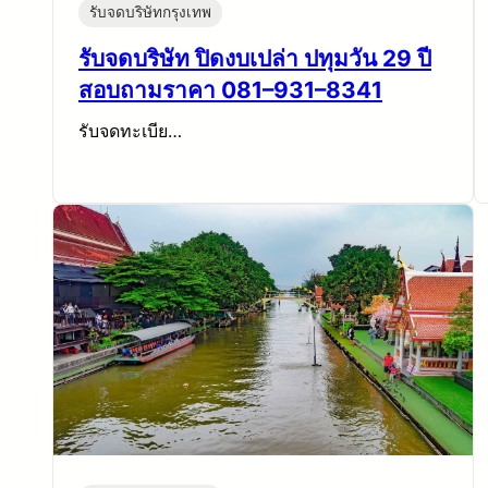
รับจดบริษัทกรุงเทพ
รับจดบริษัท ปิดงบเปล่า ปทุมวัน 29 ปี
สอบถามราคา 081–931–8341
รับจดทะเบีย…