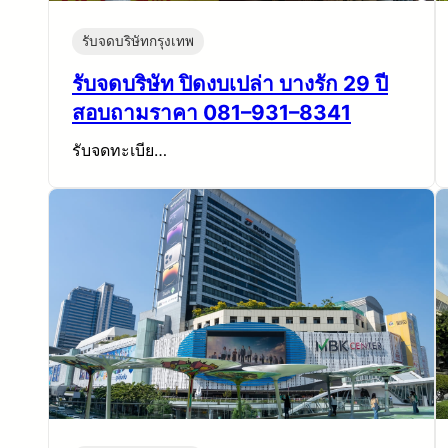
รับจดบริษัทกรุงเทพ
รับจดบริษัท ปิดงบเปล่า บางรัก 29 ปี
สอบถามราคา 081–931–8341
รับจดทะเบีย…