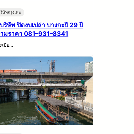
ริษัทกรุงเทพ
บริษัท ปิดงบเปล่า บางกะปิ 29 ปี
ามราคา 081–931–8341
ะเบีย…