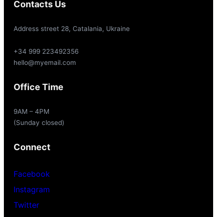
Contacts Us
Address street 28, Catalania, Ukraine
+34 999 223492356
hello@myemail.com
Office Time
9AM – 4PM
(Sunday closed)
Connect
Facebook
Instagram
Twitter