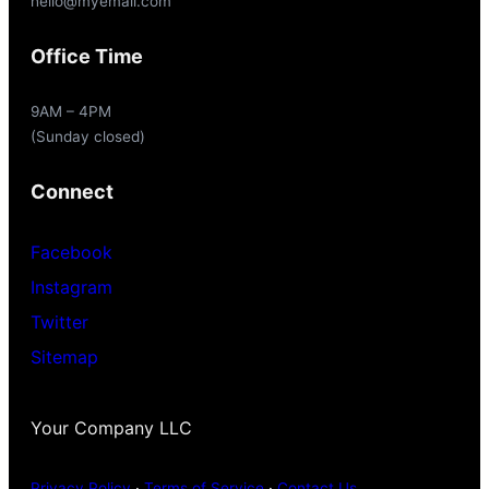
hello@myemail.com
Office Time
9AM – 4PM
(Sunday closed)
Connect
Facebook
Instagram
Twitter
Sitemap
Your Company LLC
Privacy Policy
·
Terms of Service
·
Contact Us