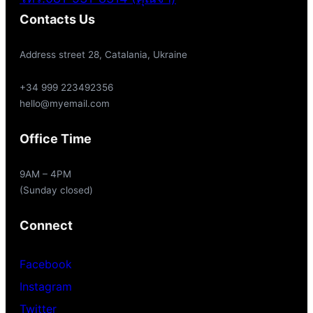
Contacts Us
Address street 28, Catalania, Ukraine
+34 999 223492356
hello@myemail.com
Office Time
9AM – 4PM
(Sunday closed)
Connect
Facebook
Instagram
Twitter