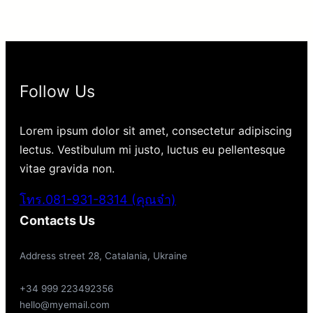
Follow Us
Lorem ipsum dolor sit amet, consectetur adipiscing
lectus. Vestibulum mi justo, luctus eu pellentesque
vitae gravida non.
โทร.081-931-8314 (คุณจ๋า)
Contacts Us
Address street 28, Catalania, Ukraine
+34 999 223492356
hello@myemail.com