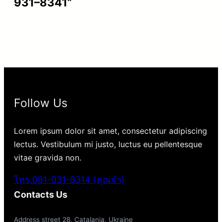
931–8341”
Follow Us
Lorem ipsum dolor sit amet, consectetur adipiscing
lectus. Vestibulum mi justo, luctus eu pellentesque
vitae gravida non.
โทร.081-931-8314 (คุณจ๋า)
Contacts Us
Address street 28, Catalania, Ukraine