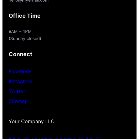
hello@myemail.com
Office Time
9AM – 4PM
(Sunday closed)
Connect
Facebook
Instagram
Twitter
Sitemap
Your Company LLC
Privacy Policy
·
Terms of Service
·
Contact Us