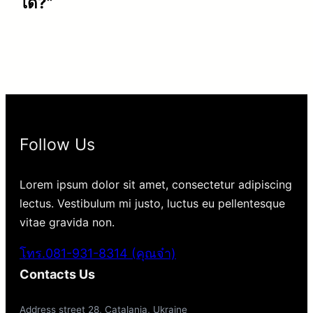
ได้?”
Follow Us
Lorem ipsum dolor sit amet, consectetur adipiscing
lectus. Vestibulum mi justo, luctus eu pellentesque
vitae gravida non.
โทร.081-931-8314 (คุณจ๋า)
Contacts Us
Address street 28, Catalania, Ukraine