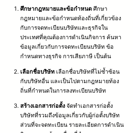
ศึกษากฎหมายและข้อกำหนด
ศึกษา
กฎหมายและข้อกำหนดท้องถิ่นที่เกี่ยวข้อง
กับการจดทะเบียนบริษัทและธุรกิจใน
ประเทศที่คุณต้องการดำเนินกิจการ ค้นหา
ข้อมูลเกี่ยวกับการจดทะเบียนบริษัท ข้อ
กำหนดทางธุรกิจ การเสียภาษี เป็นต้น
เลือกชื่อบริษัท
เลือกชื่อบริษัทที่ไม่ซ้ำซ้อน
กับบริษัทอื่น และเป็นไปตามกฎหมายท้อง
ถิ่นที่กำหนดในการลงทะเบียนบริษัท
สร้างเอกสารก่อตั้ง
จัดทำเอกสารก่อตั้ง
บริษัทที่รวมถึงข้อมูลเกี่ยวกับผู้ก่อตั้งบริษัท
ส่วนที่จะจดทะเบียน รายละเอียดการดำเนิน