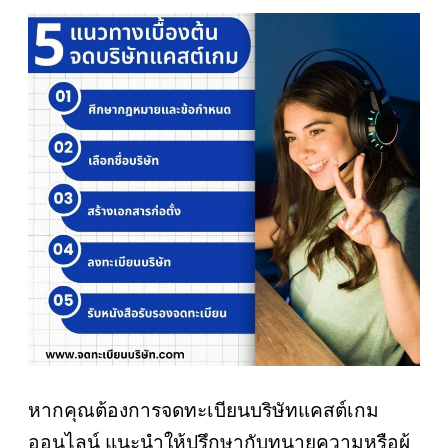
หากคุณต้องการจดทะเบียนบริษัทแคสต์เกม
ออนไลน์ แนะนำให้ปรึกษากับทนายความหรือผู้