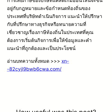
การเสียภาษีของบริษัทแคสต์เกมออนไลน์จะขึ้น
อยู่กับกฎหมายและข้อกำหนดท้องถิ่นของ
ประเทศที่บริษัทดำเนินกิจการ แนะนำให้ปรึกษา
กับที่ปรึกษาทางธุรกิจหรือทนายความที่
เชี่ยวชาญเรื่องภาษีท้องถิ่นในประเทศที่คุณ
ต้องการเริ่มต้นกิจการเพื่อให้ข้อมูลและคำ
แนะนำที่ถูกต้องและเป็นประโยชน์
อ่านบทความทั้งหมด >>>
xn-
-82cyjl9bwb6cwa.com/