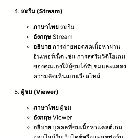
สตรีม (Stream)
ภาษาไทย
สตรีม
อังกฤษ
Stream
อธิบาย
การถ่ายทอดสดเนื้อหาผ่าน
อินเทอร์เน็ต เช่น การสตรีมวิดีโอเกม
ของคุณเองให้ผู้ชมได้รับชมและแสดง
ความคิดเห็นแบบเรียลไทม์
ผู้ชม (Viewer)
ภาษาไทย
ผู้ชม
อังกฤษ
Viewer
อธิบาย
บุคคลที่ชมเนื้อหาแคสต์เกม
ออนไลน์ในเว็บไซต์หรือแพลตฟอร์ม