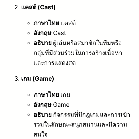
แคสต์ (Cast)
ภาษาไทย
แคสต์
อังกฤษ
Cast
อธิบาย
ผู้เล่นหรือสมาชิกในทีมหรือ
กลุ่มที่มีส่วนร่วมในการสร้างเนื้อหา
และการแสดงสด
เกม (Game)
ภาษาไทย
เกม
อังกฤษ
Game
อธิบาย
กิจกรรมที่มีกฎเกมและการเข้า
ร่วมในลักษณะสนุกสนานและมีความ
สนใจ