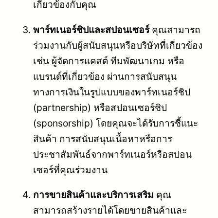
เกี่ยวข้องกับคุณ
พาร์ทเนอร์ชิปและสปอนเซอร์
คุณสามารถ
ร่วมงานกับผู้สนับสนุนหรือบริษัทที่เกี่ยวข้อง
เช่น ผู้จัดการแคสต์ ทีมพัฒนาเกม หรือ
แบรนด์ที่เกี่ยวข้อง ผ่านการสนับสนุน
ทางการเงินในรูปแบบของพาร์ทเนอร์ชิป
(partnership) หรือสปอนเซอร์ชิป
(sponsorship) โดยคุณจะได้รับการชี้แนะ
สินค้า การสนับสนุนเนื้อหาหรือการ
ประชาสัมพันธ์จากพาร์ทเนอร์หรือสปอน
เซอร์ที่คุณร่วมงาน
การขายสินค้าและบริการเสริม
คุณ
สามารถสร้างรายได้โดยขายสินค้าและ