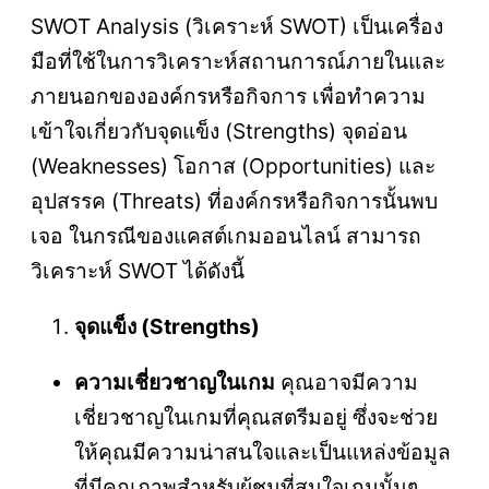
SWOT Analysis (วิเคราะห์ SWOT) เป็นเครื่อง
มือที่ใช้ในการวิเคราะห์สถานการณ์ภายในและ
ภายนอกขององค์กรหรือกิจการ เพื่อทำความ
เข้าใจเกี่ยวกับจุดแข็ง (Strengths) จุดอ่อน
(Weaknesses) โอกาส (Opportunities) และ
อุปสรรค (Threats) ที่องค์กรหรือกิจการนั้นพบ
เจอ ในกรณีของแคสต์เกมออนไลน์ สามารถ
วิเคราะห์ SWOT ได้ดังนี้
จุดแข็ง (Strengths)
ความเชี่ยวชาญในเกม
คุณอาจมีความ
เชี่ยวชาญในเกมที่คุณสตรีมอยู่ ซึ่งจะช่วย
ให้คุณมีความน่าสนใจและเป็นแหล่งข้อมูล
ที่มีคุณภาพสำหรับผู้ชมที่สนใจเกมนั้นๆ