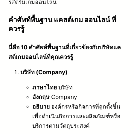
รสตรีมเกมออนไลน์
คําศัพท์พื้นฐาน แคสต์เกม ออนไลน์ ที่
ควรรู้
นี่คือ 10 คำศัพท์พื้นฐานที่เกี่ยวข้องกับบริษัทแค
สต์เกมออนไลน์ที่คุณควรรู้
บริษัท (Company)
ภาษาไทย
บริษัท
อังกฤษ
Company
อธิบาย
องค์กรหรือกิจการที่ถูกตั้งขึ้น
เพื่อดำเนินกิจการและผลิตภัณฑ์หรือ
บริการตามวัตถุประสงค์