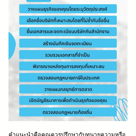
คำแนะนำคือคุณควรปรึกษากับทนายความหรือ