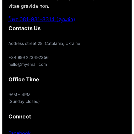
vitae gravida non.
โทร.081-931-8314 (คุณจ๋า)
Contacts Us
Address street 28, Catalania, Ukraine
+34 999 223492356
hello@myemail.com
Office Time
9AM – 4PM
(Sunday closed)
Connect
Facebook