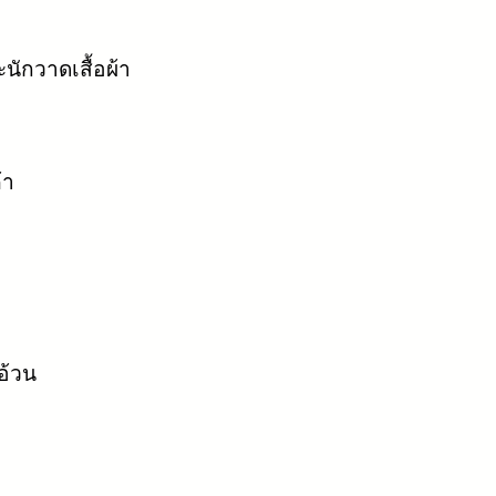
ักวาดเสื้อผ้า
้า
อ้วน