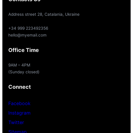
Address street 28, Catalania, Ukraine
+34 999 223492356
hello@myemail.com
Office Time
9AM – 4PM
(Sunday closed)
Connect
Facebook
Instagram
Twitter
Sitemap