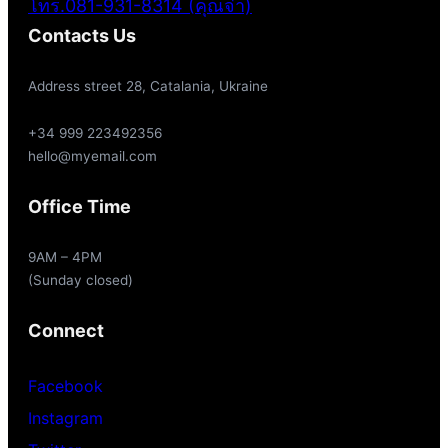
โทร.081-931-8314 (คุณจ๋า)
Contacts Us
Address street 28, Catalania, Ukraine
+34 999 223492356
hello@myemail.com
Office Time
9AM – 4PM
(Sunday closed)
Connect
Facebook
Instagram